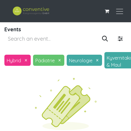
Events
Kyvernitaki
×
×
×
Hybrid
Pädiatrie
Neurologie
& Maul