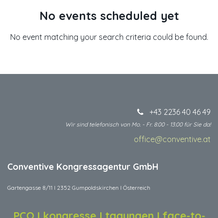
No events scheduled yet
No event matching your search criteria could be found.
+43 2236 40 46 49
Wir sind telefonisch von Mo. - Fr. 8:00 - 13:00 für Sie da!
office@conventive.at
​
Conventive Kongressagentur GmbH
Gartengasse 8/11 I 2352 Gumpoldskirchen I Österreich
PCO I kongresse I tagungen I face-to-