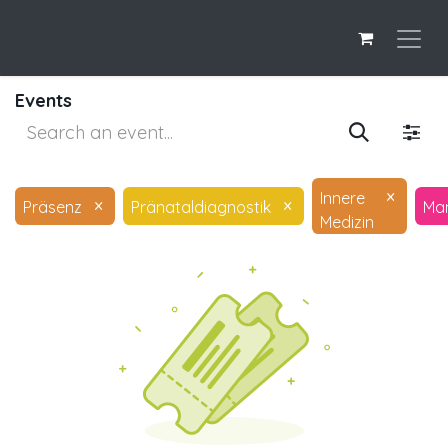
Events
×
Innere
×
×
Präsenz
Pränataldiagnostik
Ma
Medizin