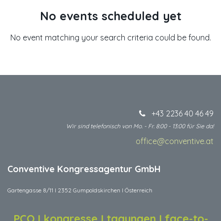
No events scheduled yet
No event matching your search criteria could be found.
+43 2236 40 46 49
Wir sind telefonisch von Mo. - Fr. 8:00 - 13:00 für Sie da!
office@conventive.at
​
Conventive Kongressagentur GmbH
Gartengasse 8/11 I 2352 Gumpoldskirchen I Österreich
PCO I kongresse I tagungen I face-to-