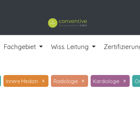
ourses
Fachgebiet
Wiss. Leitung
Zertifizieru
×
×
×
Innere Medizin
Radiologie
Kardiologie
O