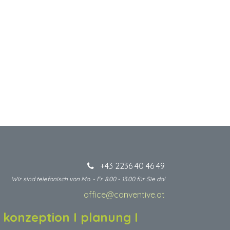
+43 2236 40 46 49
Wir sind telefonisch von Mo. - Fr. 8:00 - 13:00 für Sie da!
office@conventive.at
​
I konzeption I planung I