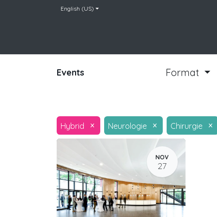
English (US)
Home
Team
Leistungen
Events
C
Format
Events
×
×
×
Hybrid
Neurologie
Chirurgie
NOV
27