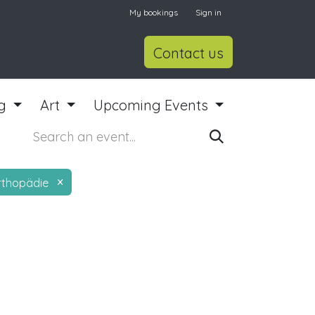
My bookings
Sign in
Contact us
ng
Art
Upcoming Events
×
rthopädie