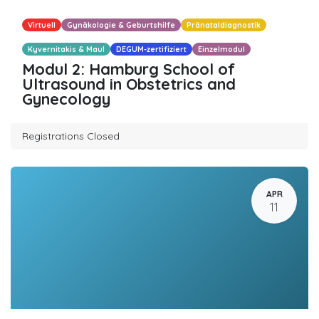
Virtuell
Gynäkologie & Geburtshilfe
Pränataldiagnostik
Kyvernitakis & Maul
DEGUM-zertifiziert
Einzelmodul
Modul 2: Hamburg School of
Ultrasound in Obstetrics and
Gynecology
Registrations Closed
APR
11