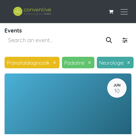
Events
×
×
×
Pränataldiagnostik
Pädiatrie
Neurologie
JUN
10