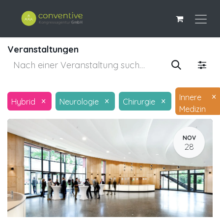
Veranstaltungen
×
Innere
×
×
×
Hybrid
Neurologie
Chirurgie
Medizin
NOV
28