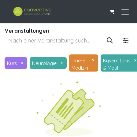
Veranstaltungen
×
×
Innere
Kyvernitakis
×
×
Kurs
Neurologie
Medizin
& Maul