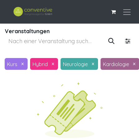
Veranstaltungen
×
×
×
×
Kurs
Hybrid
Neurologie
Kardiologie