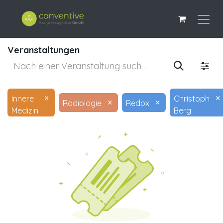
Veranstaltungen
×
×
Innere
Christoph
×
×
Radiologie
Redox
Medizin
Berg