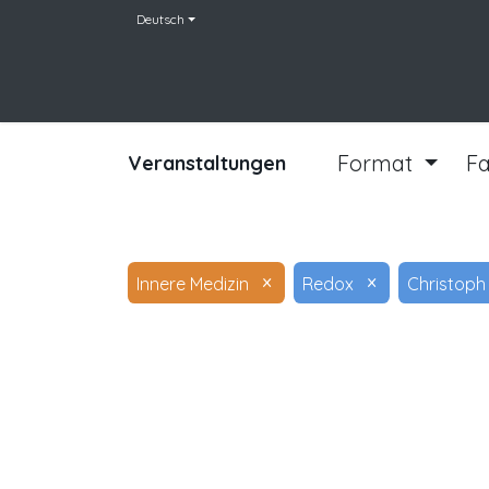
Deutsch
Home
Team
Leistungen
Veranstaltu
Format
F
Veranstaltungen
×
×
Innere Medizin
Redox
Christoph