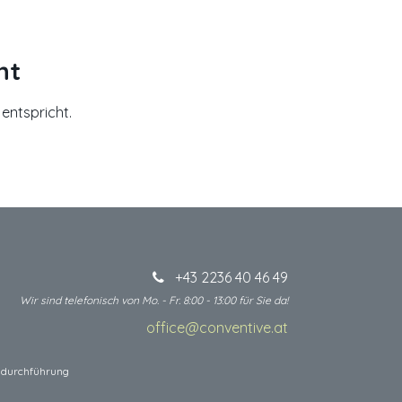
nt
entspricht.
+43 2236 40 46 49
Wir sind telefonisch von Mo. - Fr. 8:00 - 13:00 für Sie da!
office@conventive.at
​
 I durchführung