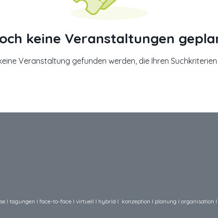
och keine Veranstaltungen gepla
keine Veranstaltung gefunden werden, die Ihren Suchkriterien 
e I tagungen I face-to-face I virtuell I hybrid I konzeption I planung I organisation