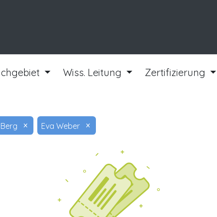
ngen
Kurse
achgebiet
Wiss. Leitung
Zertifizierung
×
×
 Berg
Eva Weber