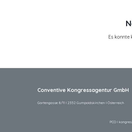
N
Es konnte 
Conventive Kongressagentur GmbH
Gartengasse 8/11 I 2352 Gumpoldskirchen I Österreich
PCO I kongress