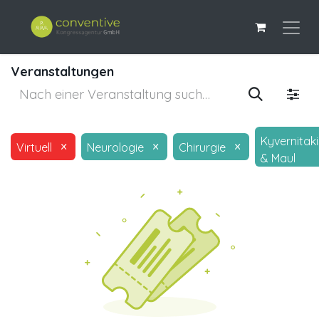
Veranstaltungen
Kyvernitaki
×
×
×
Virtuell
Neurologie
Chirurgie
& Maul