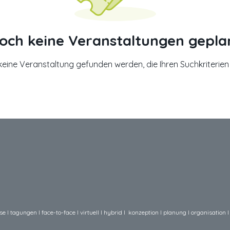
och keine Veranstaltungen gepla
keine Veranstaltung gefunden werden, die Ihren Suchkriterien 
e I tagungen I face-to-face I virtuell I hybrid I konzeption I planung I organisation