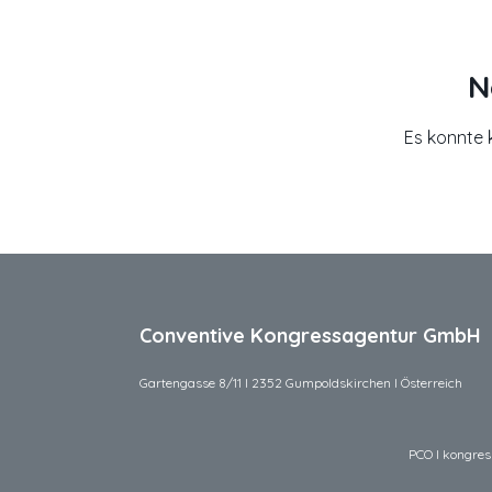
N
Es konnte 
Conventive Kongressagentur GmbH
Gartengasse 8/11 I 2352 Gumpoldskirchen I Österreich
PCO I kongress