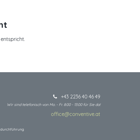
nt
entspricht.
+43 2236 40 46 49
Wir sind telefonisch von Mo. - Fr. 8:00 - 13:00 für Sie da!
office@conventive.at
​
 I durchführung