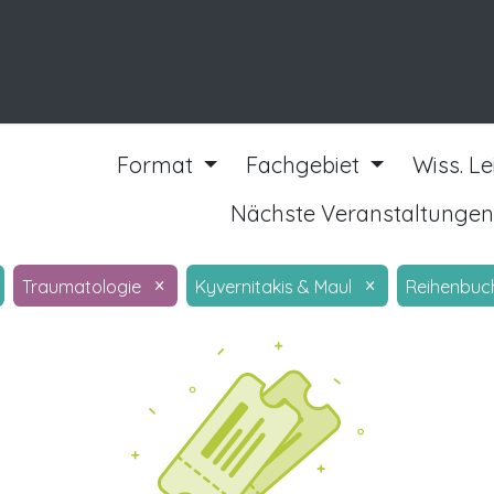
ngen
Kurse
Format
Fachgebiet
Wiss. L
Nächste Veranstaltunge
×
×
Traumatologie
Kyvernitakis & Maul
Reihenbuc