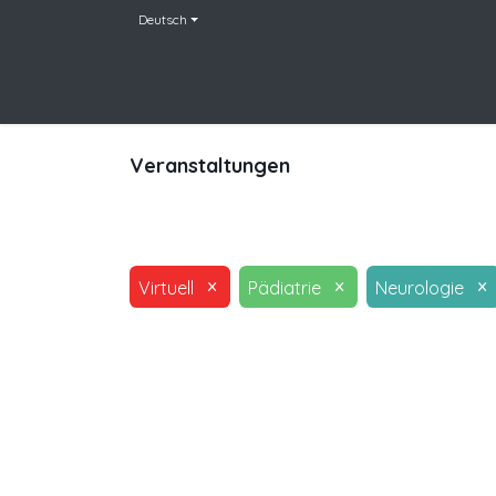
Deutsch
Home
Team
Leistungen
Veranstaltu
Veranstaltungen
×
×
×
Virtuell
Pädiatrie
Neurologie