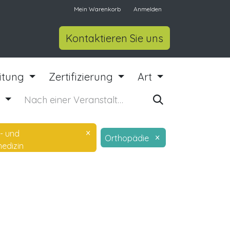
Mein Warenkorb
Anmelden
Kontaktieren Sie uns
eitung
Zertifizierung
Art
n
×
- und
×
Orthopädie
edizin