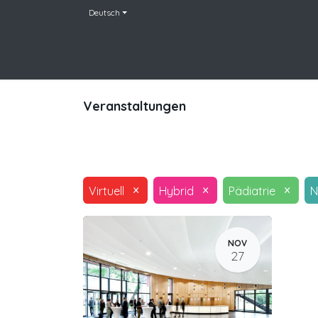
Deutsch
Home
Team
Leistungen
Veranstaltu
Veranstaltungen
×
×
×
Virtuell
Hybrid
Pädiatrie
N
NOV
27