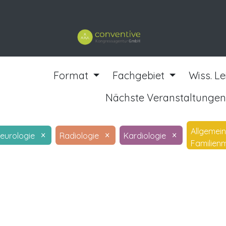
ngen
Kurse
Format
Fachgebiet
Wiss. L
Nächste Veranstaltunge
Allgemein
×
×
×
eurologie
Radiologie
Kardiologie
Familienm