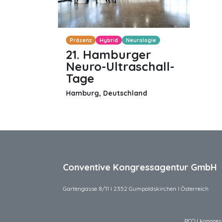
Präsenz
Hybrid
Neurologie
21. Hamburger
Neuro-Ultraschall-
Tage
Hamburg
,
Deutschland
Conventive Kongressagentur GmbH
Gartengasse 8/11 I 2352 Gumpoldskirchen I Österreich
PCO I kongress