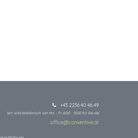
+43 2236 40 46 49
Wir sind telefonisch von Mo. - Fr. 8:00 - 13:00 für Sie da!
office@conventive.at
​
 I durchführung