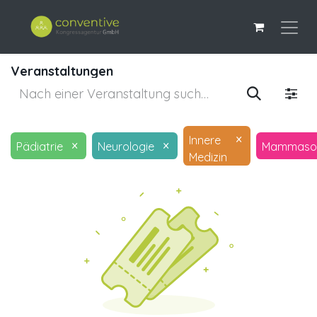
Veranstaltungen
×
Innere
×
×
Pädiatrie
Neurologie
Mammason
Medizin