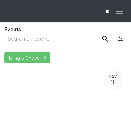
Events
×
Heling & Chaoui
NOV
11