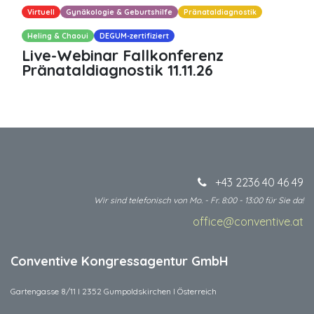
Virtuell
Gynäkologie & Geburtshilfe
Pränataldiagnostik
Heling & Chaoui
DEGUM-zertifiziert
Live-Webinar Fallkonferenz
Pränataldiagnostik 11.11.26
+43 2236 40 46 49
Wir sind telefonisch von Mo. - Fr. 8:00 - 13:00 für Sie da!
office@conventive.at
​
Conventive Kongressagentur GmbH
Gartengasse 8/11 I 2352 Gumpoldskirchen I Österreich