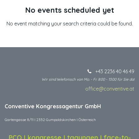
No events scheduled yet
No event matching your search criteria could be found.
+43 2236 40 46 49
Wir sind telefonisch von Mo. - Fr. 8:00 - 13:00 für Sie da!
office@conventive.at
​
Conventive Kongressagentur GmbH
Gartengasse 8/11 I 2352 Gumpoldskirchen I Österreich
PCO I kongresse I tagungen I face-to-