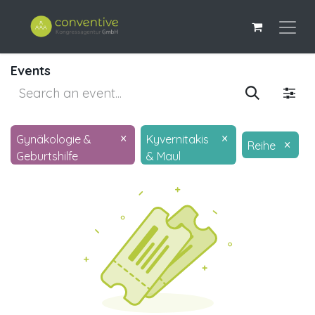
Events
×
×
Gynäkologie &
Kyvernitakis
×
Reihe
Geburtshilfe
& Maul